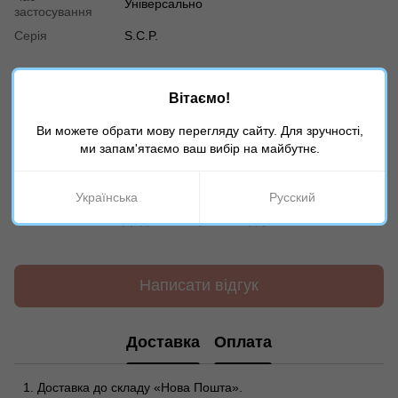
Універсально
застосування
Серія
S.C.P.
Відгуки
Вітаємо!
Ви можете обрати мову перегляду сайту. Для зручності,
ми запам'ятаємо ваш вибір на майбутнє.
Українська
Русский
Додайте перший відгук
Написати відгук
Доставка
Оплата
Доставка до складу «Нова Пошта».