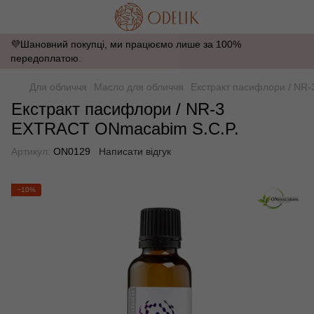
💜Шановний покупці, ми працюємо лише за 100%
передоплатою.
Для обличчя
Масло для обличчя
Екстракт пасифлори / NR
Екстракт пасифлори / NR-3
EXTRACT ONmacabim S.C.P.
Артикул:
ON0129
Написати відгук
−10%