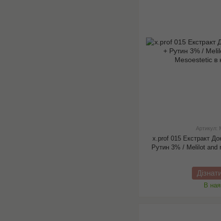
Артикул:
x.prof 015 Екстракт До
Рутин 3% / Melilоt and 
Дізнат
В ная