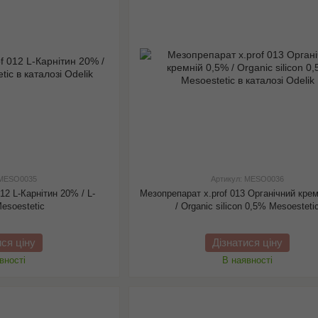
 MESO0035
Артикул: MESO0036
12 L-Карнітин 20% / L-
Мезопрепарат x.prof 013 Органічний кре
Mesoestetic
/ Organic silicon 0,5% Mesoesteti
ися ціну
Дізнатися ціну
вності
В наявності