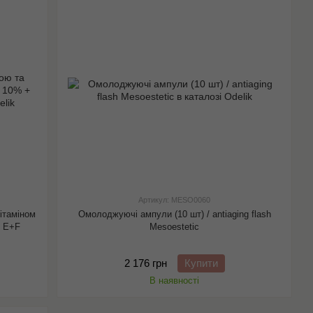
Артикул: MESO0060
ітаміном
Омолоджуючі ампули (10 шт) / antiaging flash
. Е+F
Mesoestetic
2 176 грн
Купити
В наявності