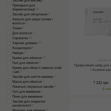
Засоби для масажу
Препарати для
біоревіталізації
13
Засоби для обгортання
2
Ампули для шкіри голови і
волосся
1
Тоніки
3
Для волосся
1
Сироватки
10
Харчові добавки
10
Концентрати
5
Набори
6
Креми для обличчя
22
Артикул:
Гелі для обличчя
2
Професійний набір для 
Креми для області навколо очей
/ Аcneone pa
і шиї
5
Засоби для зняття макіяжу
1
Маски для обличчя
7
7 231 грн
Локальні лікувальні засоби
2
В ная
Гелі для вмивання
1
Пінки для вмивання
1
Засоби для апаратної
косметології
1
Молочко для обличчя
2