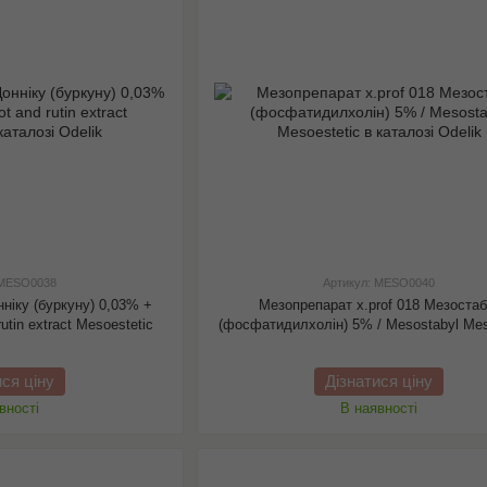
 MESO0038
Артикул: MESO0040
нніку (буркуну) 0,03% +
Мезопрепарат x.prof 018 Мезостаб
rutin extract Mesoestetic
(фосфатидилхолін) 5% / Mesostabyl Mes
ися ціну
Дізнатися ціну
вності
В наявності