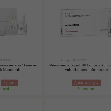
 MESO0031
Артикул: MESO0033
лікування акне "Акневан"
Мезопрепарат x.prof 010 Екстракт Артиш
ck Mesoestetic
Artichoke extract Mesoestetic
Купити
Дізнатися ціну
вності
В наявності