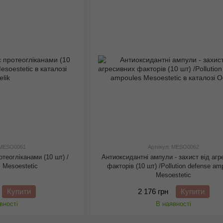
 MESO0061
Артикул: MESO0062
теогліканами (10 шт) /
Антиоксидантні ампули - захист від аг
s Mesoestetic
факторів (10 шт) /Pollution defense am
Mesoestetic
Купити
2 176 грн
Купити
вності
В наявності