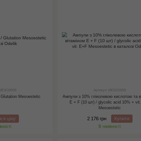
 MESO0058
Артикул: MESO0059
/ Glutation Mesoestetic
Ампули з 10% гліколевою кислотою та в
E + F (10 шт) / glycolic acid 10% + vit
Mesoestetic
ися ціну
2 176 грн
Купити
вності
В наявності