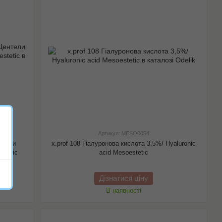
Артикул: MESO0054
нтели
x.prof 108 Гіалуронова кислота 3,5%/ Hyaluronic
estetic
acid Mesoestetic
Дізнатися ціну
В наявності