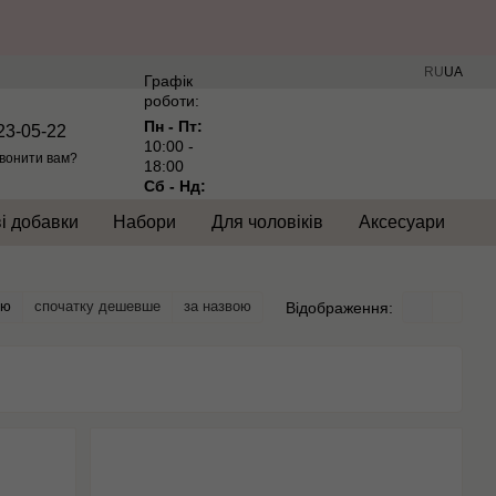
RU
UA
Графік
роботи:
Пн - Пт:
23-05-22
10:00 -
вонити вам?
18:00
Сб - Нд:
Вихідний
і добавки
Набори
Для чоловіків
Аксесуари
тю
спочатку дешевше
за назвою
Відображення: