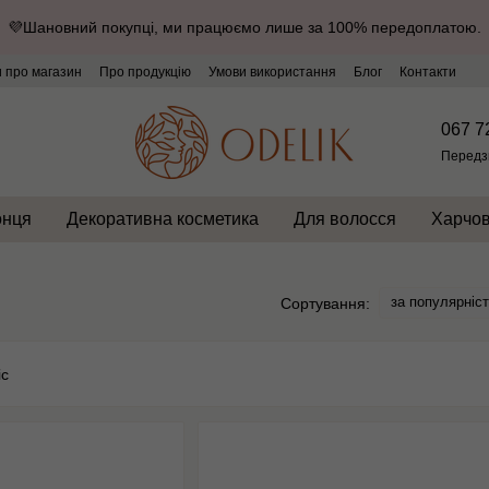
💜Шановний покупці, ми працюємо лише за 100% передоплатою.
и про магазин
Про продукцію
Умови використання
Блог
Контакти
067 7
Передз
онця
Декоративна косметика
Для волосся
Харчов
за популярніс
Сортування: