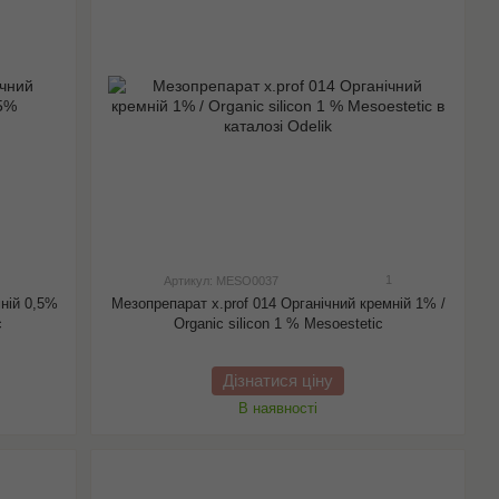
1
Артикул: MESO0037
мній 0,5%
Мезопрепарат x.prof 014 Органічний кремній 1% /
c
Organic silicon 1 % Mesoestetic
Дізнатися ціну
В наявності