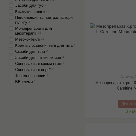
Засоби для губ
2
Кислотні пілінги
33
Підсилювачі та нейтралізатори
пілінгу
4
Монопрепарати для
мезотерапії
25
Мезококтейлі
11
Креми, лосьйони, гелі для тіла
5
Скраби для тіла
2
Засоби для інтимних зон
3
Сонцезахисні креми і гелі
8
Сонцезахисні спреї
2
Тональні основи
1
Артикул:
BB-креми
1
Мезопрепарат x.prof 0
Carnitine 
Дізнат
В ная