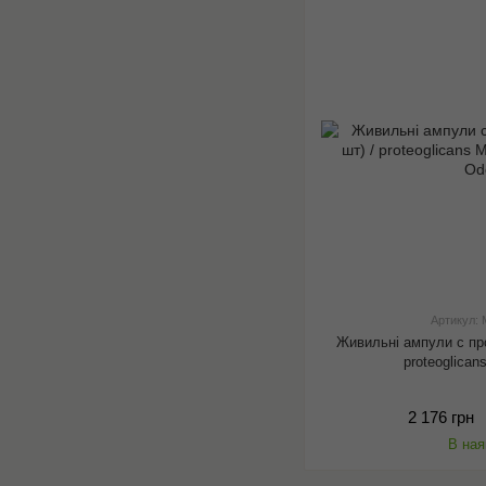
Артикул:
Живильні ампули с про
proteoglican
2 176 грн
В ная