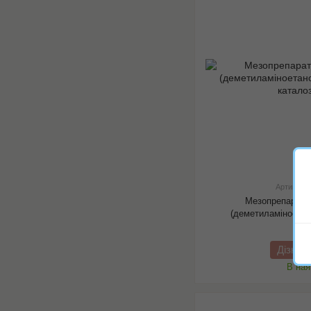
Артикул:
Мезопрепарат 
(деметиламіноетан
Дізнат
В ная