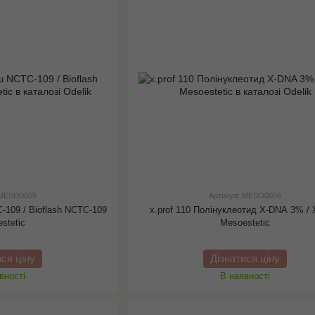
 MESO0055
Артикул: MESO0056
-109 / Bioflash NCTC-109
x.prof 110 Полінуклеотид X-DNA 3% /
stetic
Mesoestetic
ися ціну
Дізнатися ціну
вності
В наявності