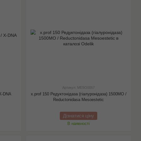
Артикул: MESO0057
 X-DNA
x.prof 150 Редуктонідаза (гіалуронідаза) 1500МО /
Reductonidasa Mesoestetic
Дізнатися ціну
В наявності