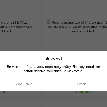
Вітаємо!
 MESO0043
Артикул: MESO0053
Ви можете обрати мову перегляду сайту. Для зручності, ми
x.prof 021 DMAE
Мезопрепарат x.prof 040 Екстракт Це
запам'ятаємо ваш вибір на майбутнє.
ол) 3% Mesoestetic
азійської 0,5% / Centella asiatica Meso
Українська
Русский
ися ціну
Дізнатися ціну
вності
В наявності