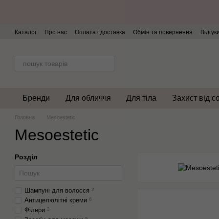
Перейти до основного контенту
Каталог
Про нас
Оплата і доставка
Обмін та повернення
Відгук
Бренди
Для обличчя
Для тіла
Захист від с
Головна
Mesoestetic
Mesoestetic
Розділ
Шампуні для волосся
2
Антицелюлітні креми
6
Філери
3
5