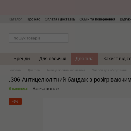
Перейти до основного контенту
Каталог
Про нас
Оплата і доставка
Обмін та повернення
Відгук
Бренди
Для обличчя
Для тіла
Захист від с
Головна
Для тіла
Антицелюлітна косметика
Засоби для обгортання
.306 Антицелюлітний бандаж з розігріваючи
В наявності
Написати відгук
−5%