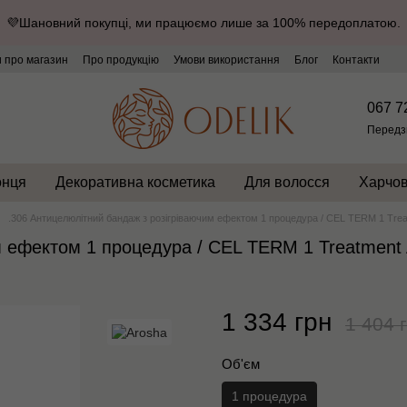
💜Шановний покупці, ми працюємо лише за 100% передоплатою.
и про магазин
Про продукцію
Умови використання
Блог
Контакти
067 7
Передз
онця
Декоративна косметика
Для волосся
Харчов
.306 Антицелюлітний бандаж з розігріваючим ефектом 1 процедура / CEL TERM 1 Trea
м ефектом 1 процедура / CEL TERM 1 Treatment
1 334 грн
1 404 
Об'єм
1 процедура