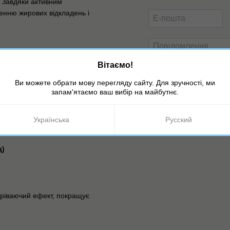
. Завдяки активним
енню жирових відкладень і
Вітаємо!
Ви можете обрати мову перегляду сайту. Для зручності, ми
запам'ятаємо ваш вибір на майбутнє.
Оцініть товар
Українська
Русский
Надіслати
д)
гріваючий ефект, покращує