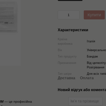
Купити
Характеристики
Країна
Італія
виробника
Вік
Універсально
Тип продукту
Бандаж
Призначення
Від целюліту
Розігрівання
Тип шкіри
Для всіх типі
Доставка
Оплата
Новий відгук або комент
RM
— це професійна