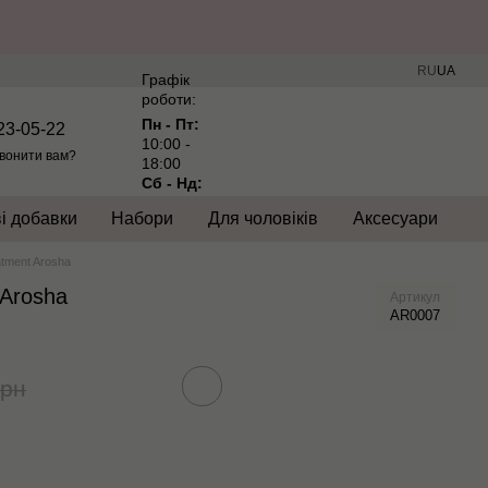
RU
UA
Графік
роботи:
Пн - Пт:
23-05-22
10:00 -
вонити вам?
18:00
Сб - Нд:
Вихідний
і добавки
Набори
Для чоловіків
Аксесуари
tment Arosha
 Arosha
Артикул
AR0007
грн