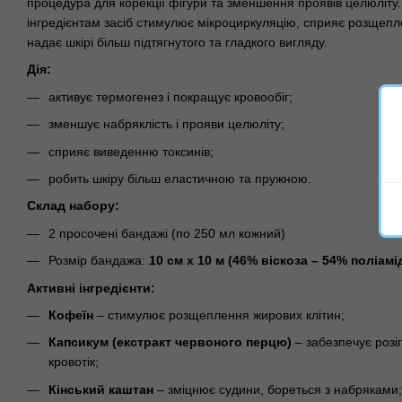
процедура для корекції фігури та зменшення проявів целюліту
інгредієнтам засіб стимулює мікроциркуляцію, сприяє розщепл
надає шкірі більш підтягнутого та гладкого вигляду.
Дія:
активує термогенез і покращує кровообіг;
зменшує набряклість і прояви целюліту;
сприяє виведенню токсинів;
робить шкіру більш еластичною та пружною.
Склад набору:
2 просочені бандажі (по 250 мл кожний)
Розмір бандажа:
10 см x 10 м (46% віскоза – 54% поліамі
Активні інгредієнти:
Кофеїн
– стимулює розщеплення жирових клітин;
Капсикум (екстракт червоного перцю)
– забезпечує розі
кровотік;
Кінський каштан
– зміцнює судини, бореться з набряками;