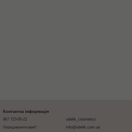
Контактна інформація
067 723-05-22
odelik_cosmetics
info@odelik.com.ua
Передзвонити вам?