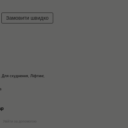
Замовити швидко
, Для схуднення, Ліфтинг,
в
ар
Увійти за допомогою