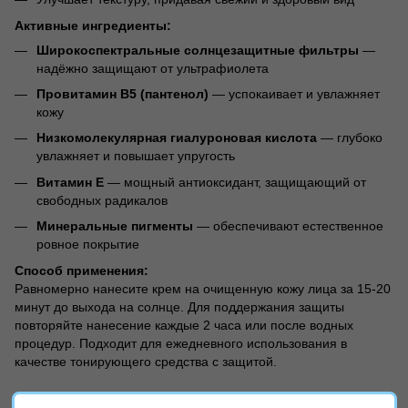
Активные ингредиенты:
Широкоспектральные солнцезащитные фильтры
—
надёжно защищают от ультрафиолета
Провитамин B5 (пантенол)
— успокаивает и увлажняет
кожу
Низкомолекулярная гиалуроновая кислота
— глубоко
увлажняет и повышает упругость
Витамин Е
— мощный антиоксидант, защищающий от
свободных радикалов
Минеральные пигменты
— обеспечивают естественное
ровное покрытие
Способ применения:
Равномерно нанесите крем на очищенную кожу лица за 15-20
минут до выхода на солнце. Для поддержания защиты
повторяйте нанесение каждые 2 часа или после водных
процедур. Подходит для ежедневного использования в
качестве тонирующего средства с защитой.