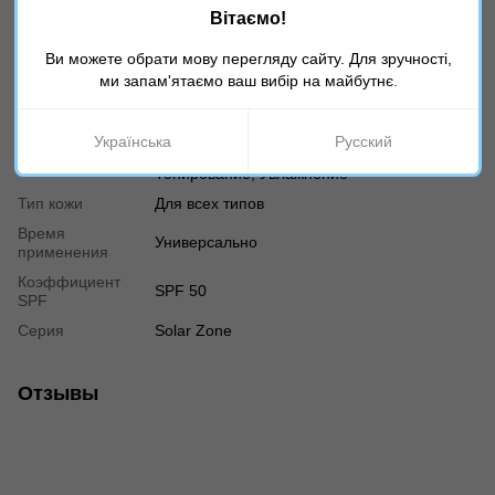
Характеристики
Вітаємо!
Страна
Израиль
Ви можете обрати мову перегляду сайту. Для зручності,
производителя
ми запам'ятаємо ваш вибір на майбутнє.
Возраст
Универсально
Тип продукта
CC-крем
Українська
Русский
Назначение
Регенерация, Солнцезащитный,
Тонирование, Увлажнение
Тип кожи
Для всех типов
Время
Универсально
применения
Коэффициент
SPF 50
SPF
Cерия
Solar Zone
Отзывы