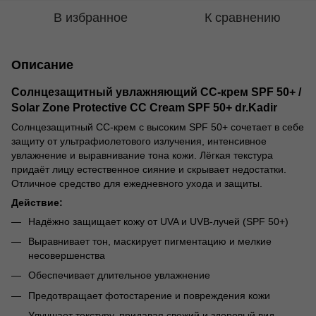
В избранное
К сравнению
Описание
Солнцезащитный увлажняющий СС-крем SPF 50+ /
Solar Zone Protective CC Cream SPF 50+ dr.Kadir
Солнцезащитный CC-крем с высоким SPF 50+ сочетает в себе
защиту от ультрафиолетового излучения, интенсивное
увлажнение и выравнивание тона кожи. Лёгкая текстура
придаёт лицу естественное сияние и скрывает недостатки.
Отличное средство для ежедневного ухода и защиты.
Действие:
Надёжно защищает кожу от UVA и UVB-лучей (SPF 50+)
Выравнивает тон, маскирует пигментацию и мелкие
несовершенства
Обеспечивает длительное увлажнение
Предотвращает фотостарение и повреждения кожи
Улучшает текстуру, придавая свежий и здоровый вид