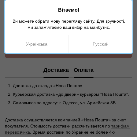
Вітаємо!
Ви можете обрати мову перегляду сайту. Для зручності,
ми запам'ятаємо ваш вибір на майбутнє.
Добавьте первый отзыв
Українська
Русский
Написать отзыв
Доставка
Оплата
Доставка до склада «Нова Пошта».
Курьерская доставка «до двери» курьером "Нова Пошта".
Самовывоз по адресу: г. Одесса, ул. Армейская 8В.
Доставка осуществляется компанией «Нова Пошта» за счет
покупателя. Стоимость доставки рассчитывается по
тарифам
перевозчика
. Время доставки по Украине не более 4-х